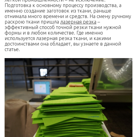
Подготовка к основному процессу производства, а
именно создание заготовок из ткани, раньше
отнимала много времени и средств. На смену ручному
раскрою ткани пришла
лазерная резка
–
эффективный способ точной резки ткани нужной
формы и в любом количестве. Где именно
используется лазерная резка ткани, и какими
достоинствами она обладает, вы узнаете в данной
статье.