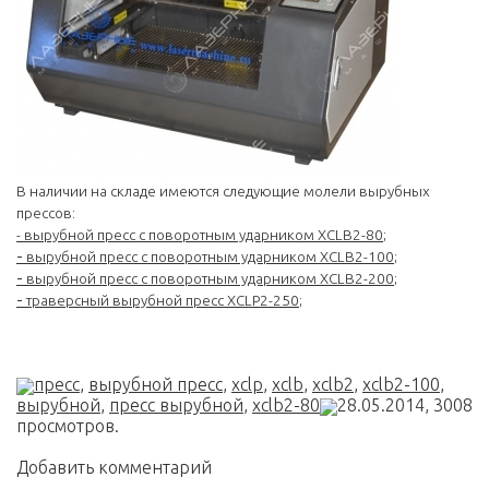
В наличии на складе имеются следующие молели вырубных
прессов:
-
вырубной пресс с поворотным ударником XCLB2-80
;
-
вырубной пресс с поворотным ударником XCLB2-100
;
-
вырубной пресс с поворотным ударником XCLB2-200
;
-
траверсный вырубной пресс XCLP2-250
;
пресс
,
вырубной пресс
,
xclp
,
xclb
,
xclb2
,
xclb2-100
,
вырубной
,
пресс вырубной
,
xclb2-80
28.05.2014,
3008
просмотров.
Добавить комментарий